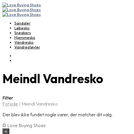
Sandaler
Løbesko
Sneakers
Hjemmesko
Vandresko
Vandrestøvler
Meindl Vandresko
Filter
Forside
/
Meindl Vandresko
Der blev ikke fundet nogle varer, der matcher dit valg.
© Love Buying Shoes
×