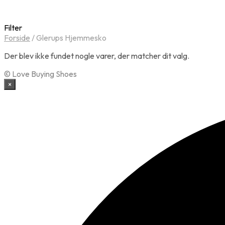
Filter
Forside
/
Glerups Hjemmesko
Der blev ikke fundet nogle varer, der matcher dit valg.
© Love Buying Shoes
×