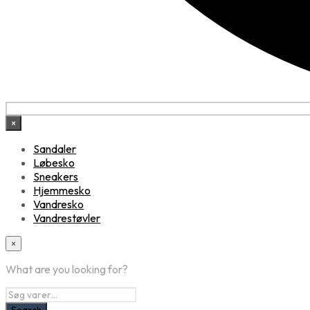
×
Sandaler
Løbesko
Sneakers
Hjemmesko
Vandresko
Vandrestøvler
×
What are you looking for?