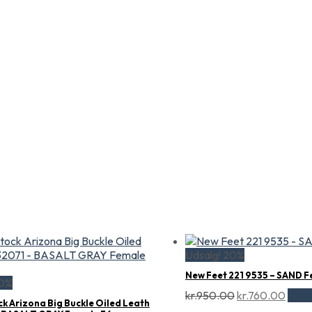
Udsalg! 20%
New Feet 221 9535 – SAND F
20%
Den
Den
kr.
950.00
kr.
760.00
Køb 
ck Arizona Big Buckle Oiled Leath
oprindelige
aktue