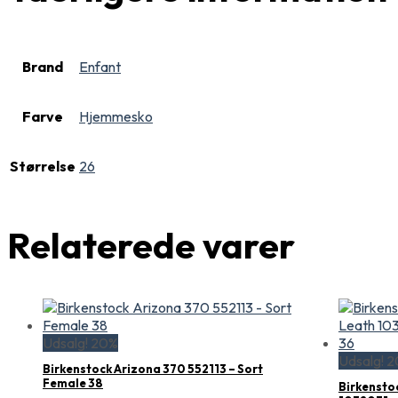
Brand
Enfant
Farve
Hjemmesko
Størrelse
26
Relaterede varer
Udsalg! 20%
Udsalg! 
Birkenstock Arizona 370 552113 – Sort
Female 38
Birkensto