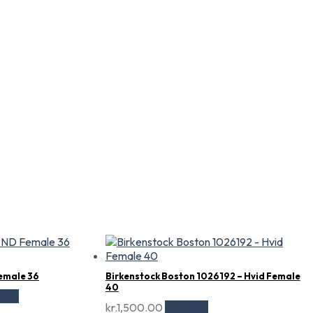
emale 36
Birkenstock Boston 1026192 – Hvid Female
40
vare
kr.
1,500.00
Køb vare
lle