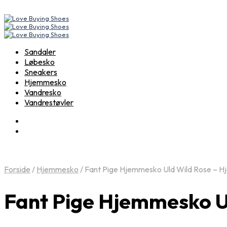
Sandaler
Løbesko
Sneakers
Hjemmesko
Vandresko
Vandrestøvler
Forside
/
Hjemmesko
/
Fant Pige Hjemmesko Uld Wild Rose – 
Fant Pige Hjemmesko U