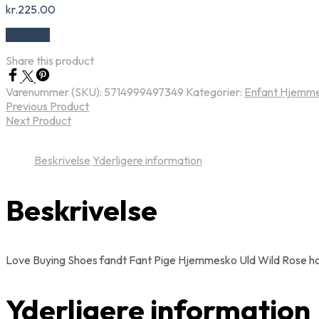
kr.
225.00
Køb vare
Share this product
Varenummer (SKU):
5714999497349
Kategorier:
Enfant Hjemm
Previous Product
Next Product
Beskrivelse
Yderligere information
Beskrivelse
Love Buying Shoes fandt Fant Pige Hjemmesko Uld Wild Rose ho
Yderligere information