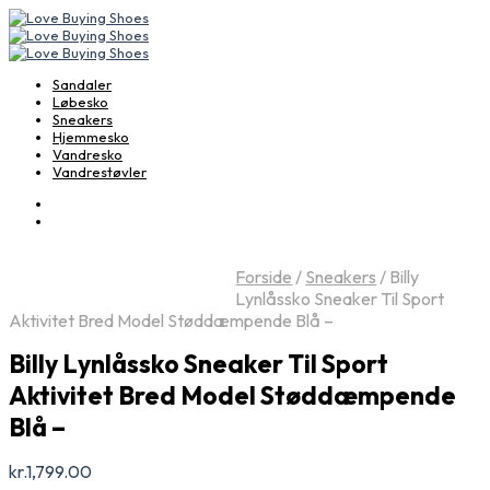
Sandaler
Løbesko
Sneakers
Hjemmesko
Vandresko
Vandrestøvler
Forside
/
Sneakers
/
Billy
Lynlåssko Sneaker Til Sport
Aktivitet Bred Model Støddæmpende Blå –
Billy Lynlåssko Sneaker Til Sport
Aktivitet Bred Model Støddæmpende
Blå –
kr.
1,799.00