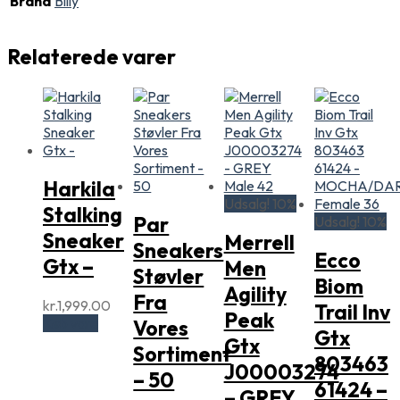
Brand
Billy
Relaterede varer
Harkila
Udsalg! 10%
Stalking
Par
Udsalg! 10%
Sneaker
Merrell
Sneakers
Ecco
Gtx –
Men
Støvler
Biom
Agility
Fra
kr.
1,999.00
Trail Inv
Peak
Køb vare
Vores
Gtx
Gtx
Sortiment
803463
J00003274
– 50
61424 –
– GREY